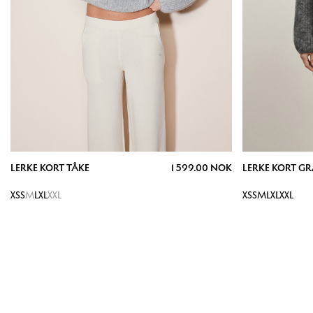
LERKE KORT TÅKE
1 599.00 NOK
LERKE KORT GR
XS
S
M
L
XL
XXL
XS
S
M
L
XL
XXL