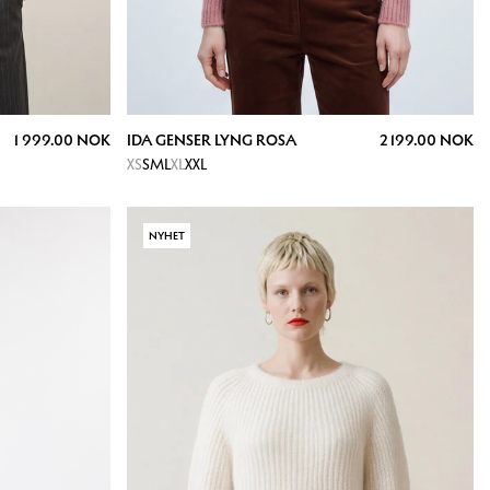
1 999.00 NOK
IDA GENSER LYNG ROSA
2 199.00 NOK
XS
S
M
L
XL
XXL
NYHET