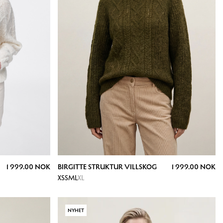
1 999.00 NOK
BIRGITTE STRUKTUR VILLSKOG
1 999.00 NOK
XS
S
M
L
XL
NYHET