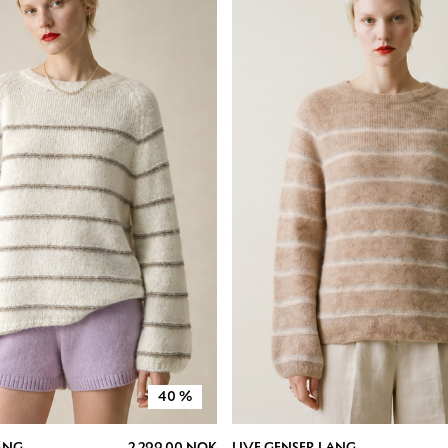
40
%
ANG
2 299.00 NOK
LIVE GENSER LANG