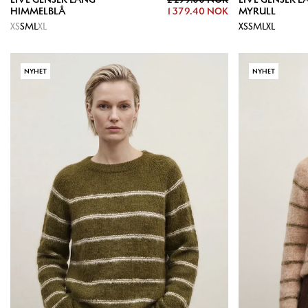
HIMMELBLÅ
1 379.40 NOK
MYRULL
XS
S
M
L
XL
XS
S
M
L
XL
NYHET
NYHET