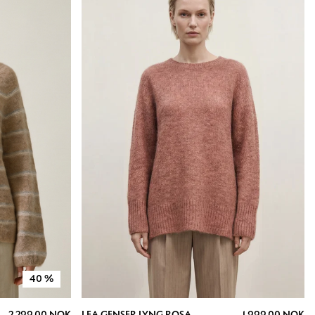
40
%
2 299.00 NOK
LEA GENSER LYNG ROSA
1 999.00 NOK