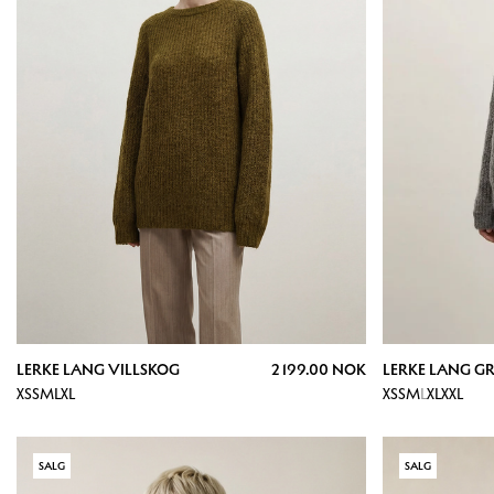
LERKE LANG VILLSKOG
2 199.00 NOK
LERKE LANG G
XS
S
M
L
XL
XS
S
M
L
XL
XXL
SALG
SALG