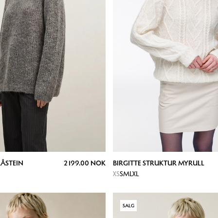
RÅSTEIN
2 199.00 NOK
BIRGITTE STRUKTUR MYRULL
XS
S
M
L
XL
SALG