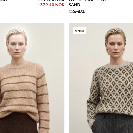
1 379.40 NOK
SAND
XS
S
M
L
XL
NYHET