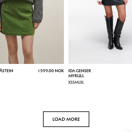
ÅSTEIN
1 599.00 NOK
IDA GENSER
MYRULL
XS
S
M
L
XL
LOAD MORE