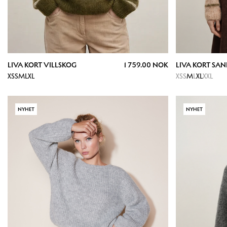
LIVA KORT VILLSKOG
1 759.00 NOK
LIVA KORT SA
XS
S
M
L
XL
XS
S
M
L
XL
XXL
NYHET
NYHET