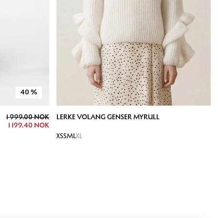
40
%
1 999.00 NOK
LERKE VOLANG GENSER MYRULL
1 199.40 NOK
XS
S
M
L
XL