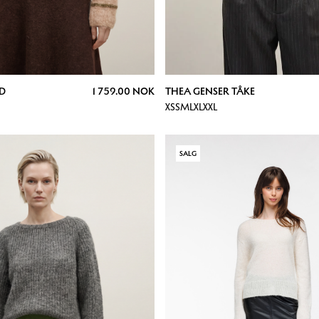
ND
1 759.00 NOK
THEA GENSER TÅKE
XS
S
M
L
XL
XXL
SALG