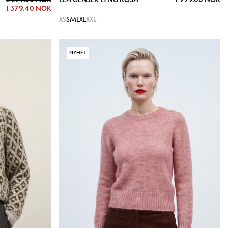
1 379.40 NOK
XS
S
M
L
XL
XXL
NYHET