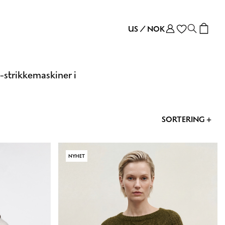
US
/
NOK
-strikkemaskiner i
SORTERING +
NYHET