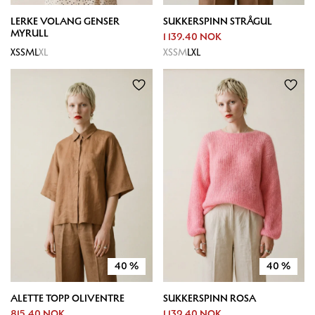
LERKE VOLANG GENSER
SUKKERSPINN STRÅGUL
MYRULL
1 139.40 NOK
XS
S
M
L
XL
XS
S
M
L
XL
40
%
40
%
ALETTE TOPP OLIVENTRE
SUKKERSPINN ROSA
815.40 NOK
1 139.40 NOK