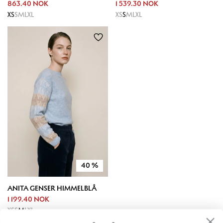
863.40 NOK
1 539.30 NOK
XS
S
M
L
XL
XS
S
M
L
XL
40
%
ANITA GENSER HIMMELBLÅ
1 199.40 NOK
XS
S
M
L
XL