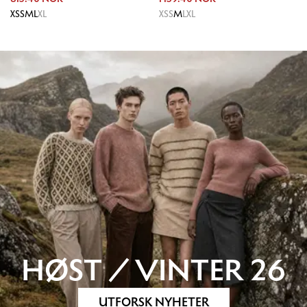
XS
S
M
L
XL
XS
S
M
L
XL
HØST / VINTER 26
UTFORSK NYHETER