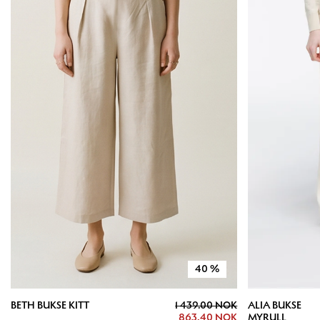
40
%
BETH BUKSE KITT
1 439.00 NOK
ALIA BUKSE
863.40 NOK
MYRULL