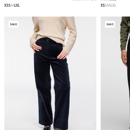
XS
S
M
L
XL
XS
S
M
L
XL
SALG
SALG