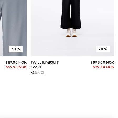
50
%
70
%
1 119.00 NOK
TWILL JUMPSUIT
1 999.00 NOK
559.50 NOK
SVART
599.70 NOK
XS
S
M
L
XL