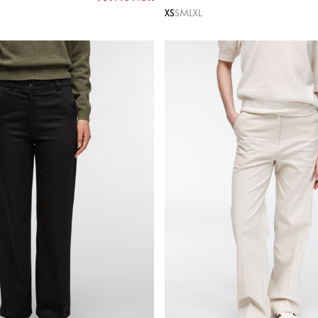
XS
S
M
L
XL