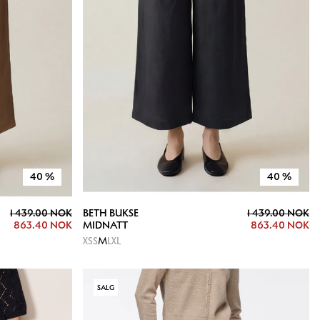
40
%
40
%
1 439.00 NOK
BETH BUKSE
1 439.00 NOK
863.40 NOK
MIDNATT
863.40 NOK
XS
S
M
L
XL
SALG