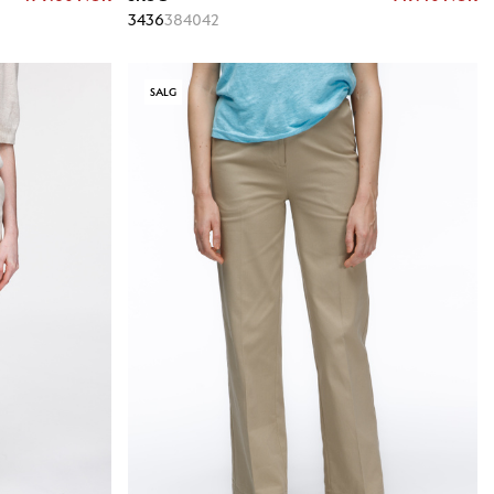
34
36
38
40
42
SALG