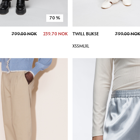
70
%
799.00 NOK
239.70 NOK
TWILL BUKSE
799.00 NO
XS
S
M
L
XL