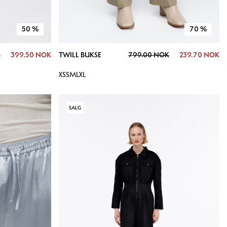
50
%
70
%
K
399.50 NOK
TWILL BUKSE
799.00 NOK
239.70 NOK
XS
S
M
L
XL
SALG