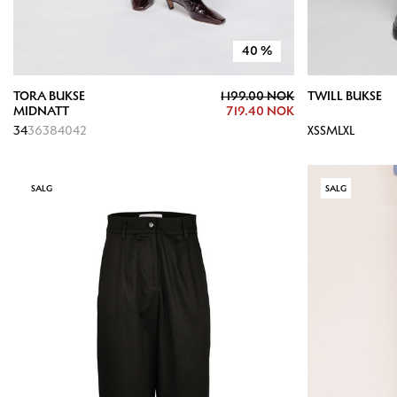
40
%
TORA BUKSE
1 199.00 NOK
TWILL BUKSE
MIDNATT
719.40 NOK
34
36
38
40
42
XS
S
M
L
XL
SALG
SALG