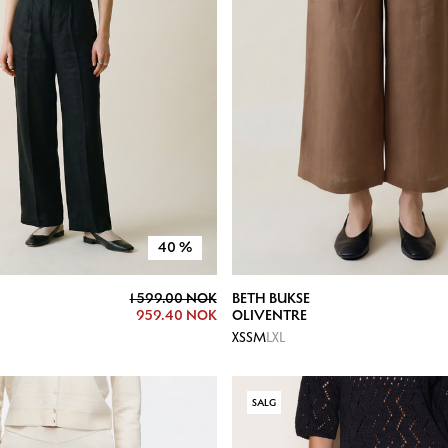
40
%
1 599.00 NOK
BETH BUKSE
959.40 NOK
OLIVENTRE
XS
S
M
L
XL
SALG