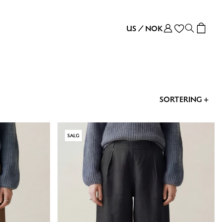
US
/
NOK
SORTERING +
SALG