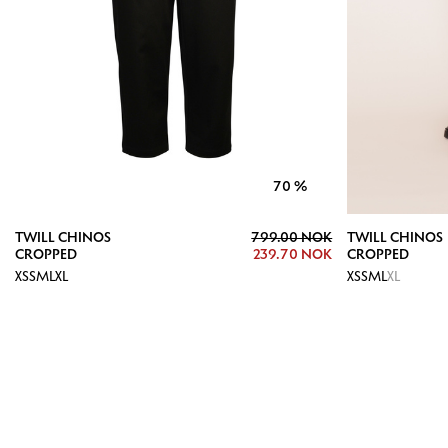
70
%
TWILL CHINOS
799.00 NOK
TWILL CHINOS
CROPPED
239.70 NOK
CROPPED
XS
S
M
L
XL
XS
S
M
L
XL