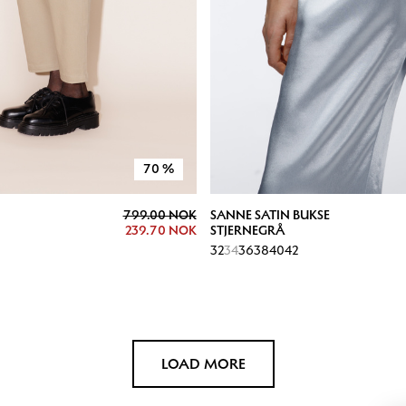
70
%
799.00 NOK
SANNE SATIN BUKSE
239.70 NOK
STJERNEGRÅ
32
34
36
38
40
42
LOAD MORE