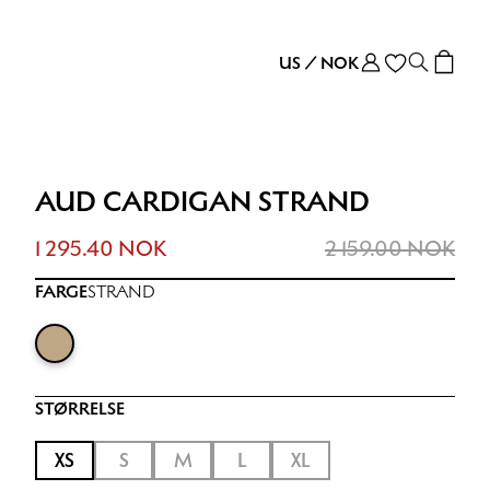
US
/
NOK
AUD CARDIGAN STRAND
1 295.40 NOK
2 159.00 NOK
FARGE
STRAND
STØRRELSE
XS
S
M
L
XL