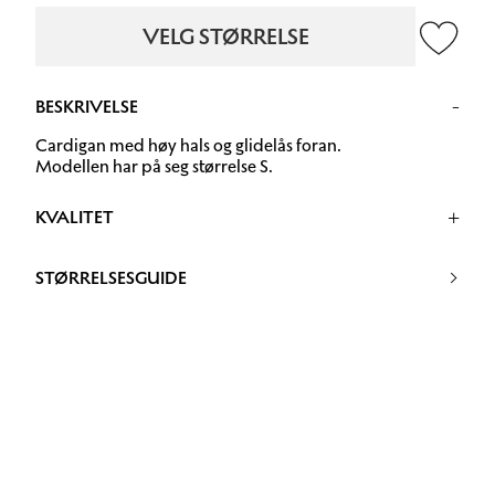
VELG STØRRELSE
BESKRIVELSE
Cardigan med høy hals og glidelås foran.
Modellen har på seg størrelse S.
KVALITET
73% Baby alpakka, 25% Polyamide, 2% Elastan
STØRRELSESGUIDE
30 grader