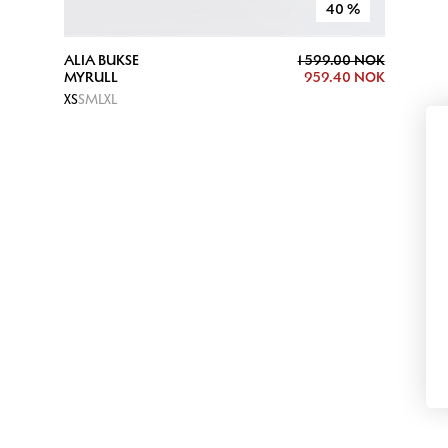
40
%
ALIA BUKSE
1 599.00 NOK
MYRULL
959.40 NOK
XS
S
M
L
XL