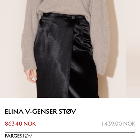
ELINA V-GENSER STØV
863.40 NOK
1 439.00 NOK
FARGE
STØV