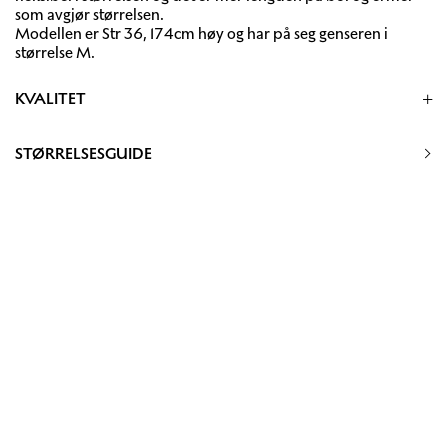
som avgjør størrelsen.
Modellen er Str 36, 174cm høy og har på seg genseren i
størrelse M.
KVALITET
54% Baby alpakka 22% Super kid mohair 24% Mulberry Silk
STØRRELSESGUIDE
Håndvask