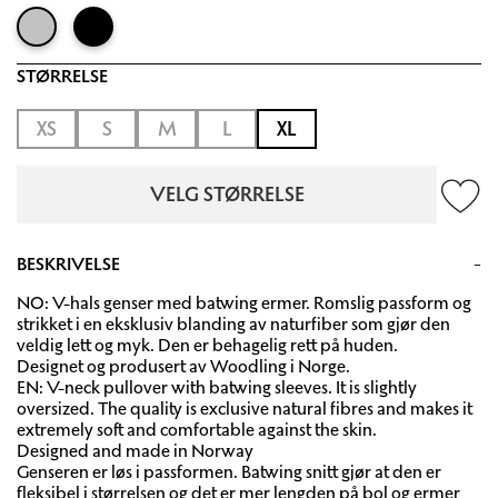
STØRRELSE
XS
S
M
L
XL
VELG STØRRELSE
BESKRIVELSE
NO: V-hals genser med batwing ermer. Romslig passform og
strikket i en eksklusiv blanding av naturfiber som gjør den
veldig lett og myk. Den er behagelig rett på huden.
Designet og produsert av Woodling i Norge.
EN: V-neck pullover with batwing sleeves. It is slightly
oversized. The quality is exclusive natural fibres and makes it
extremely soft and comfortable against the skin.
Designed and made in Norway
Genseren er løs i passformen. Batwing snitt gjør at den er
fleksibel i størrelsen og det er mer lengden på bol og ermer