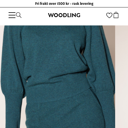
Fri frakt over 1500 kr - rask levering
WOODLING
WOODLING
/
KLÆR
/
SKJØRT