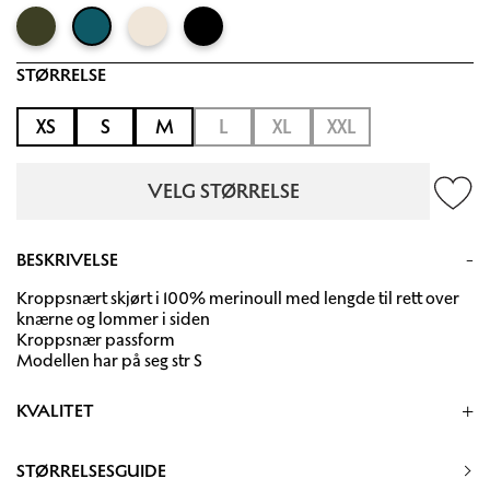
STØRRELSE
XS
S
M
L
XL
XXL
VELG STØRRELSE
BESKRIVELSE
Kroppsnært skjørt i 100% merinoull med lengde til rett over
knærne og lommer i siden
Kroppsnær passform
Modellen har på seg str S
KVALITET
100% RWS Exstra fine merino ull
STØRRELSESGUIDE
Håndvask