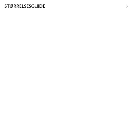
STØRRELSESGUIDE
Håndvask