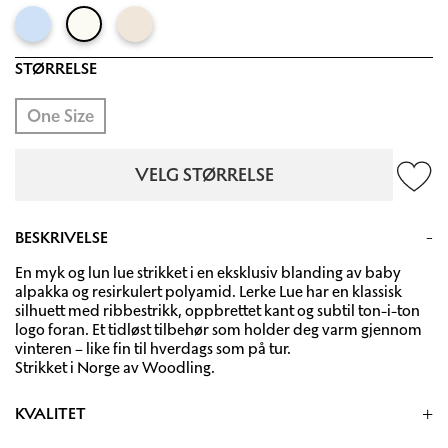
STØRRELSE
One Size
VELG STØRRELSE
BESKRIVELSE
En myk og lun lue strikket i en eksklusiv blanding av baby
alpakka og resirkulert polyamid. Lerke Lue har en klassisk
silhuett med ribbestrikk, oppbrettet kant og subtil ton-i-ton
logo foran. Et tidløst tilbehør som holder deg varm gjennom
vinteren – like fin til hverdags som på tur.
Strikket i Norge av Woodling.
KVALITET
89% baby alpakka, 11%resirkulert polyamide