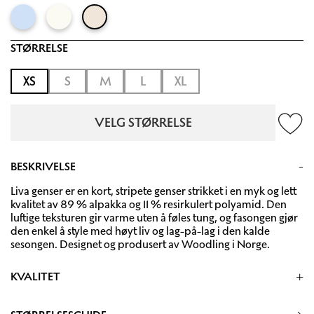
STØRRELSE
XS
S
M
L
XL
VELG STØRRELSE
BESKRIVELSE
Liva genser er en kort, stripete genser strikket i en myk og lett
kvalitet av 89 % alpakka og 11 % resirkulert polyamid. Den
luftige teksturen gir varme uten å føles tung, og fasongen gjør
den enkel å style med høyt liv og lag-på-lag i den kalde
sesongen. Designet og produsert av Woodling i Norge.
KVALITET
89% baby alpakka, 11%resirkulert polyamide