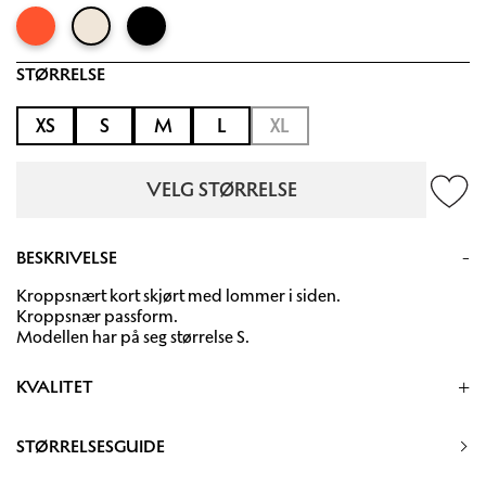
STØRRELSE
XS
S
M
L
XL
VELG STØRRELSE
BESKRIVELSE
Kroppsnært kort skjørt med lommer i siden.
Kroppsnær passform.
Modellen har på seg størrelse S.
KVALITET
43% BCI Bomull, 35% LENZING Ecovero, 5%Cashmere
(Recycles), 5% Lin
STØRRELSESGUIDE
Håndvask