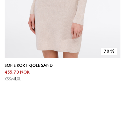
70
%
SOFIE KORT KJOLE SAND
455.70 NOK
XS
S
M
L
XL