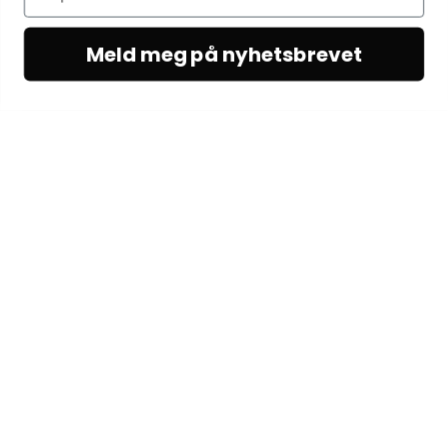
Meld meg på nyhetsbrevet
KUNDESERVICE
Kundeservice
Vilkår & betingelser
Kontakt oss
OM OSS
Om Woodling
Egenproduksjon
Fabrikkutsalg