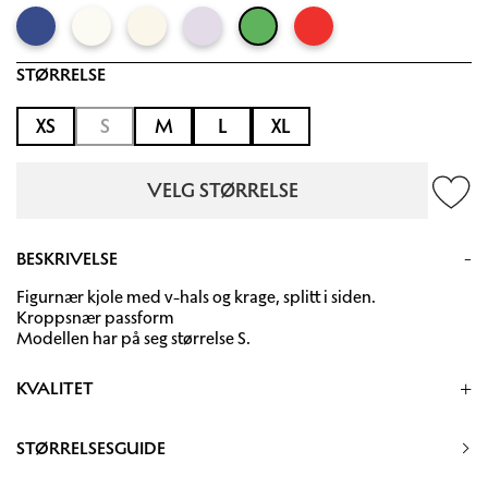
STØRRELSE
XS
S
M
L
XL
VELG STØRRELSE
BESKRIVELSE
Figurnær kjole med v-hals og krage, splitt i siden.
Kroppsnær passform
Modellen har på seg størrelse S.
KVALITET
95% Økologisk bomull 5% Kasjmir
STØRRELSESGUIDE
30 grader