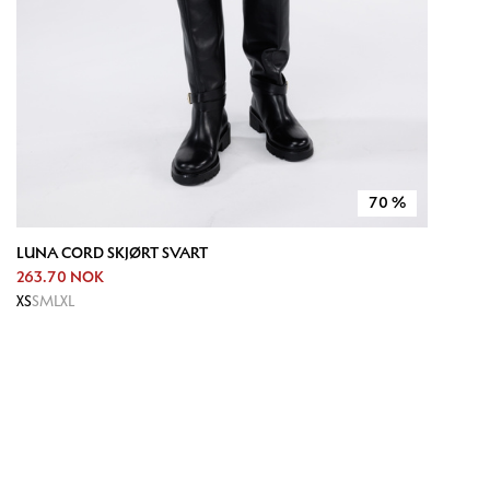
70
%
LUNA CORD SKJØRT SVART
263.70 NOK
XS
S
M
L
XL