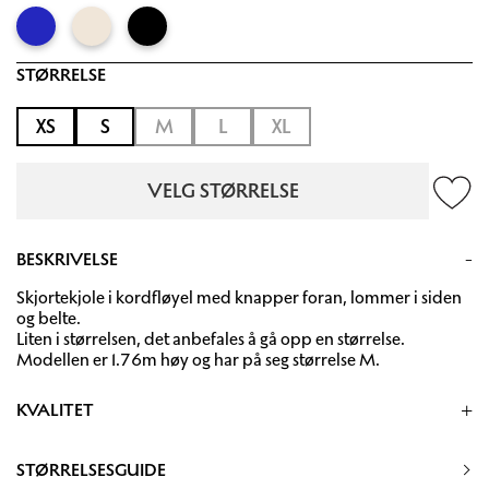
STØRRELSE
XS
S
M
L
XL
VELG STØRRELSE
BESKRIVELSE
Skjortekjole i kordfløyel med knapper foran, lommer i siden
og belte.
Liten i størrelsen, det anbefales å gå opp en størrelse.
Modellen er 1.76m høy og har på seg størrelse M.
KVALITET
90% Cotton, 10% Spandex
STØRRELSESGUIDE
30 grader