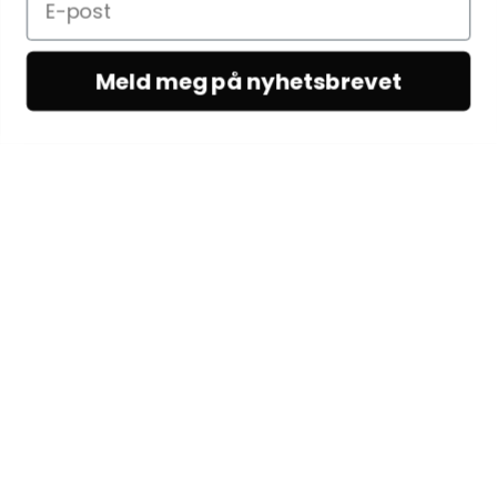
Meld meg på nyhetsbrevet
KUNDESERVICE
Kundeservice
Vilkår & betingelser
Kontakt oss
OM OSS
Om Woodling
Egenproduksjon