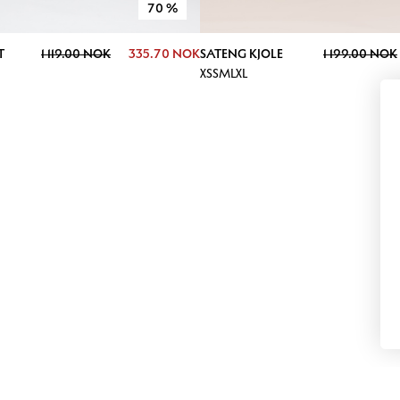
70
%
T
1 119.00 NOK
335.70 NOK
SATENG KJOLE
1 199.00 NOK
XS
S
M
L
XL