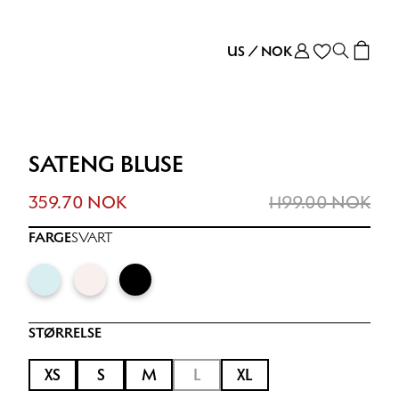
US
/
NOK
SATENG BLUSE
359.70 NOK
1 199.00 NOK
FARGE
SVART
STØRRELSE
XS
S
M
L
XL