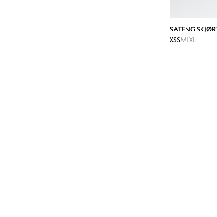
SATENG SKJØR
XS
S
M
L
XL