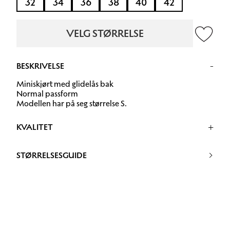
32
34
36
38
40
42
VELG STØRRELSE
BESKRIVELSE
Miniskjørt med glidelås bak
Normal passform
Modellen har på seg størrelse S.
KVALITET
80% Acetat 20% Polyester
STØRRELSESGUIDE
30 grader