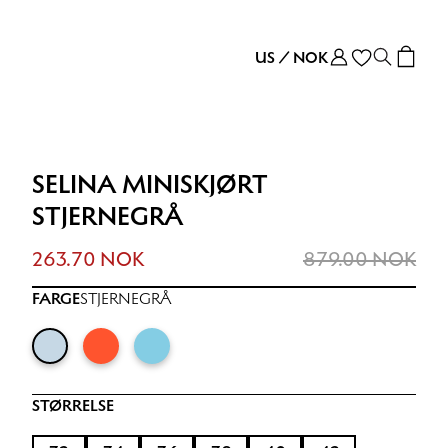
US
/
NOK
SELINA MINISKJØRT
STJERNEGRÅ
263.70 NOK
879.00 NOK
FARGE
STJERNEGRÅ
STØRRELSE