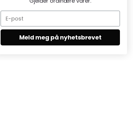
Gjelder ordinære varer.
Meld meg på nyhetsbrevet
MELD DEG PÅ NYHETSBREV
Meld deg på nyhetsbrev for å motta
nyheter, oppdateringer og eksklusive
tilbud.