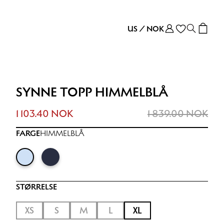
US
/
NOK
SYNNE TOPP HIMMELBLÅ
1 103.40 NOK
1 839.00 NOK
FARGE
HIMMELBLÅ
STØRRELSE
XS
S
M
L
XL