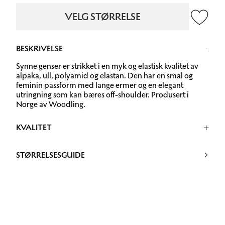
VELG STØRRELSE
BESKRIVELSE
Synne genser er strikket i en myk og elastisk kvalitet av
alpaka, ull, polyamid og elastan. Den har en smal og
feminin passform med lange ermer og en elegant
utringning som kan bæres off-shoulder. Produsert i
Norge av Woodling.
KVALITET
55% Alpakka, 13% Ull, 25% Polyamide, 5% Elastan
STØRRELSESGUIDE