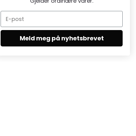
Gjelder ordinære varer.
Meld meg på nyhetsbrevet
MELD DEG PÅ NYHETSBREV
Meld deg på nyhetsbrev for å motta
nyheter, oppdateringer og eksklusive
tilbud.