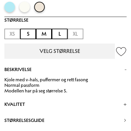
STØRRELSE
XS
S
M
L
XL
VELG STØRRELSE
BESKRIVELSE
Kjole med v-hals, puffermer og rett fasong
Normal passform
Modellen har på seg størrelse S.
KVALITET
100% Lin
STØRRELSESGUIDE
30 grader