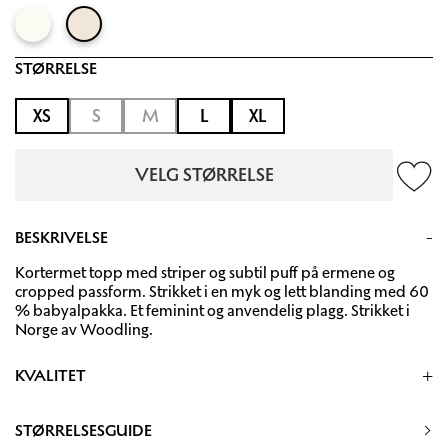
STØRRELSE
XS
S
M
L
XL
VELG STØRRELSE
BESKRIVELSE
Kortermet topp med striper og subtil puff på ermene og
cropped passform. Strikket i en myk og lett blanding med 60
% babyalpakka. Et feminint og anvendelig plagg. Strikket i
Norge av Woodling.
KVALITET
60% Baby alpaca, 5% Merino wool, 35% Recycled
polyamide
STØRRELSESGUIDE