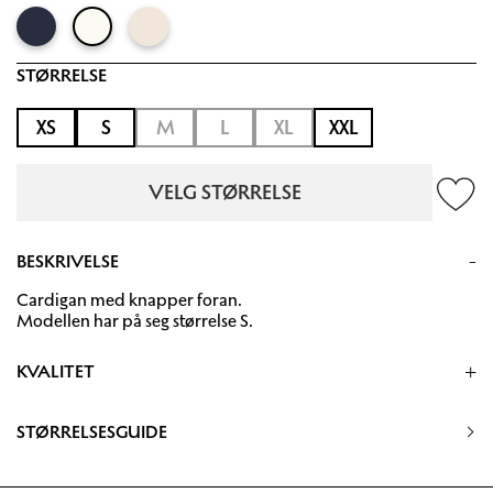
STØRRELSE
XS
S
M
L
XL
XXL
VELG STØRRELSE
BESKRIVELSE
Cardigan med knapper foran.
Modellen har på seg størrelse S.
KVALITET
55% Ekstrafine merino ull, 45% Bomull
STØRRELSESGUIDE
Håndvask