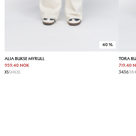
40
%
ALIA BUKSE MYRULL
TORA BU
959.40 NOK
719.40 
XS
S
M
L
XL
34
36
38