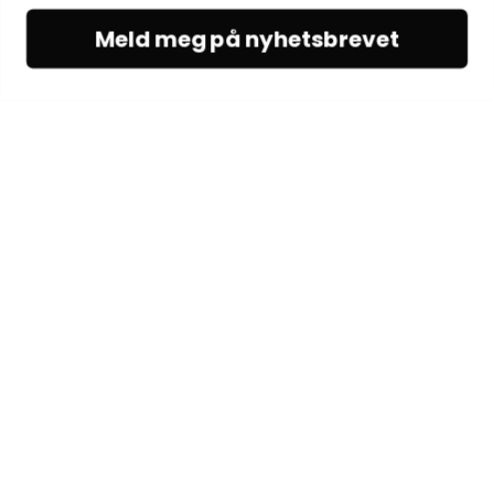
Meld meg på nyhetsbrevet
KUNDESERVICE
Kundeservice
Vilkår & betingelser
Kontakt oss
OM OSS
Om Woodling
Egenproduksjon
Fabrikkutsalg