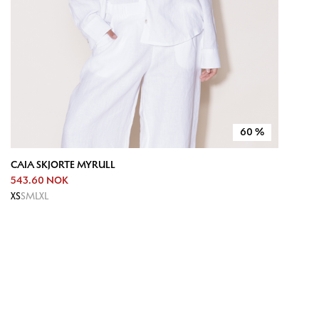
60
%
CAIA SKJORTE MYRULL
543.60 NOK
XS
S
M
L
XL