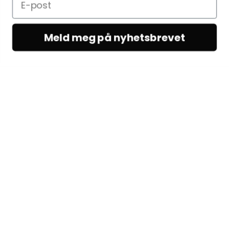
Meld meg på nyhetsbrevet
KUNDESERVICE
Kundeservice
Vilkår & betingelser
Kontakt oss
OM OSS
Om Woodling
Egenproduksjon