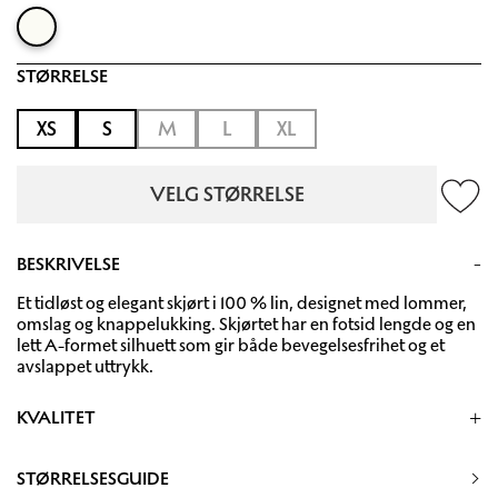
STØRRELSE
XS
S
M
L
XL
VELG STØRRELSE
BESKRIVELSE
Et tidløst og elegant skjørt i 100 % lin, designet med lommer,
omslag og knappelukking. Skjørtet har en fotsid lengde og en
lett A-formet silhuett som gir både bevegelsesfrihet og et
avslappet uttrykk.
KVALITET
100% Linen
STØRRELSESGUIDE
30 grader