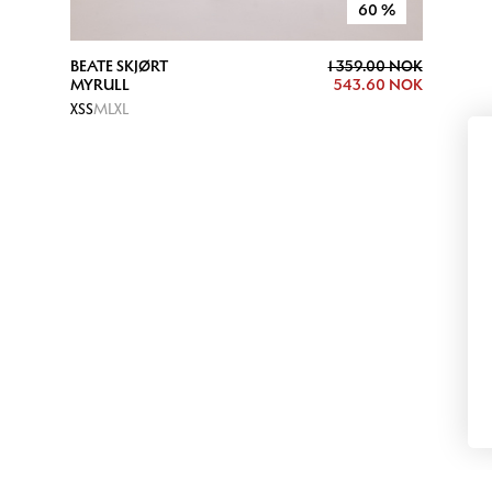
60
%
BEATE SKJØRT
1 359.00 NOK
MYRULL
543.60 NOK
XS
S
M
L
XL