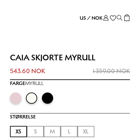
US
/
NOK
CAIA SKJORTE MYRULL
543.60 NOK
1 359.00 NOK
FARGE
MYRULL
STØRRELSE
XS
S
M
L
XL