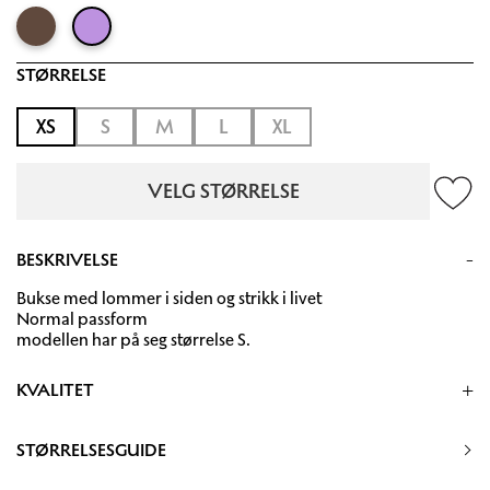
STØRRELSE
XS
S
M
L
XL
VELG STØRRELSE
BESKRIVELSE
Bukse med lommer i siden og strikk i livet
Normal passform
modellen har på seg størrelse S.
KVALITET
57% Ecovero 43% Viskose
STØRRELSESGUIDE
30 grader