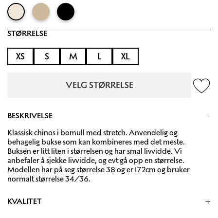
STØRRELSE
XS
S
M
L
XL
VELG STØRRELSE
BESKRIVELSE
Klassisk chinos i bomull med stretch. Anvendelig og
behagelig bukse som kan kombineres med det meste.
Buksen er litt liten i størrelsen og har smal livvidde. Vi
anbefaler å sjekke livvidde, og evt gå opp en størrelse.
Modellen har på seg størrelse 38 og er 172cm og bruker
normalt størrelse 34/36.
KVALITET
Twill 98% bomull 2% elastan