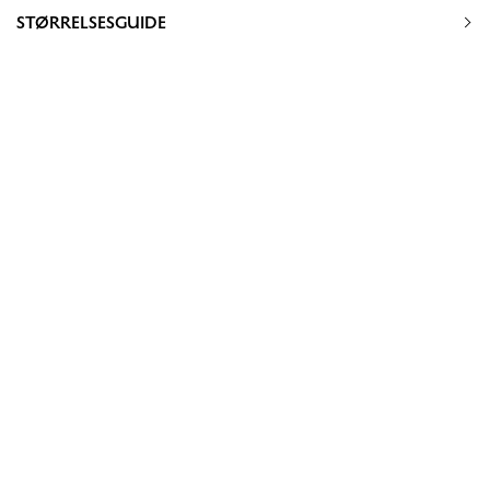
STØRRELSESGUIDE
30 grader